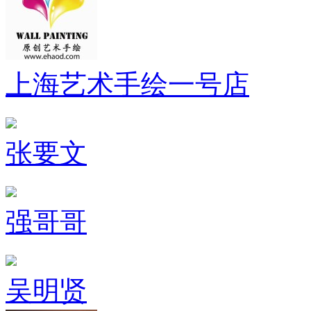
上海艺术手绘一号店
张要文
强哥哥
吴明贤