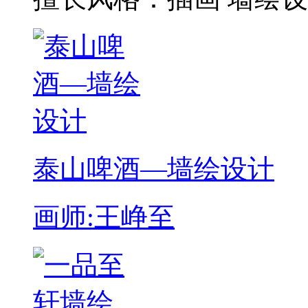
泰山啤酒—墙绘设计
画师:王峥至