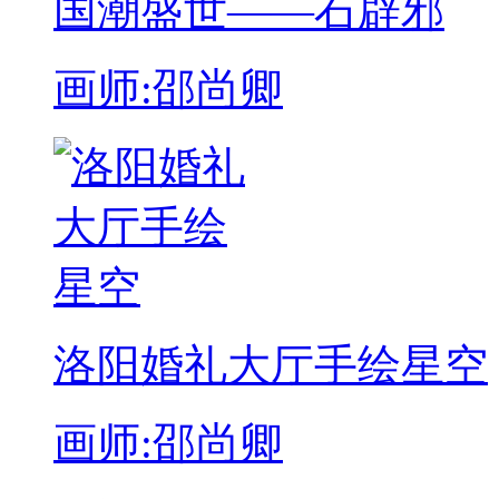
国潮盛世——石辟邪
画师:邵尚卿
洛阳婚礼大厅手绘星空
画师:邵尚卿