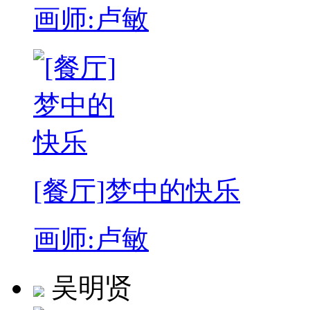
画师:卢敏
[餐厅]梦中的快乐
画师:卢敏
吴明贤