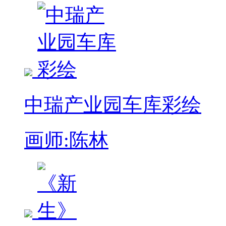
中瑞产业园车库彩绘
画师:陈林