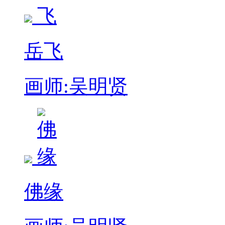
岳飞
画师:吴明贤
佛缘