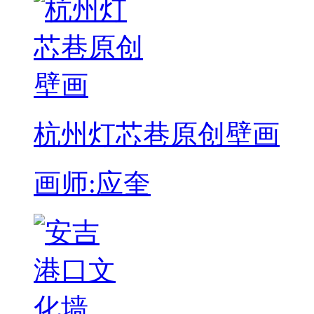
杭州灯芯巷原创壁画
画师:应奎