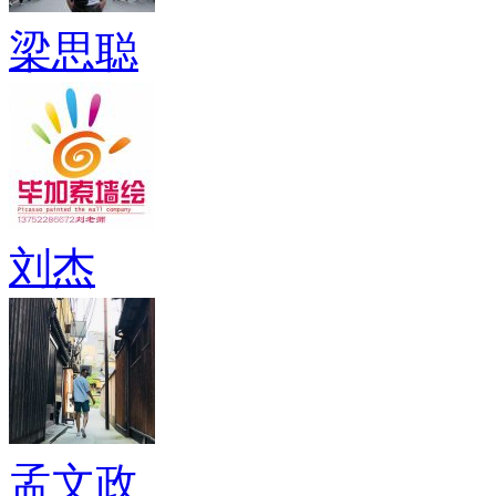
梁思聪
刘杰
孟文政