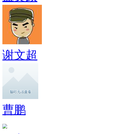
谢文超
曹鹏