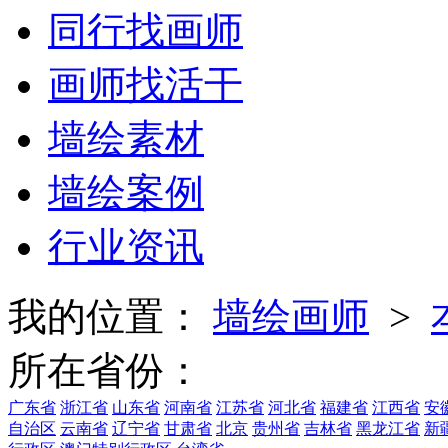
同行找画师
画师找活干
墙绘素材
墙绘案例
行业资讯
我的位置：
墙绘画师
>
所在省份：
广东省
浙江省
山东省
河南省
江苏省
河北省
福建省
江西省
安
自治区
云南省
辽宁省
甘肃省
北京
贵州省
吉林省
黑龙江省
新