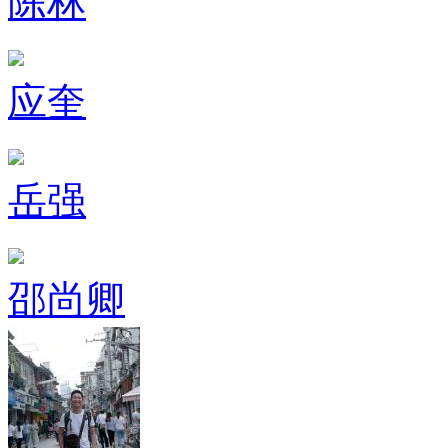
陈林
应奎
岳强
邵尚卿