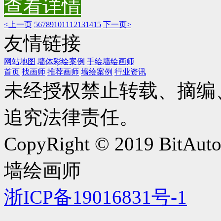
查看详情
<上一页
5
6
7
8
9
10
11
12
13
14
15
下一页>
友情链接
网站地图
墙体彩绘案例
手绘墙绘画师
首页
找画师
推荐画师
墙绘案例
行业资讯
未经授权禁止转载、摘编
追究法律责任。
CopyRight © 2019 BitAut
墙绘画师
浙ICP备19016831号-1