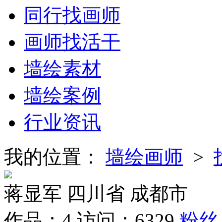
同行找画师
画师找活干
墙绘素材
墙绘案例
行业资讯
我的位置：
墙绘画师
>
蒋显军
四川省 成都市
作品：
4
访问：
6329
粉丝